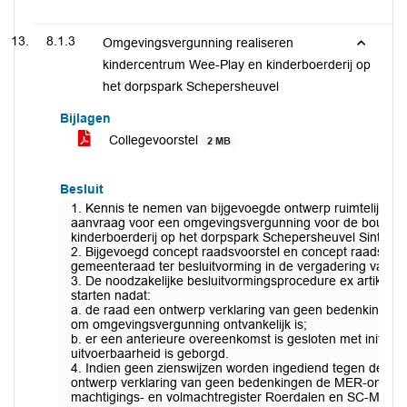
8.1.3
Omgevingsvergunning realiseren
kindercentrum Wee-Play en kinderboerderij op
het dorpspark Schepersheuvel
Bijlagen
Collegevoorstel
2 MB
Besluit
1. Kennis te nemen van bijgevoegde ontwerp ruimtelijke 
aanvraag voor een omgevingsvergunning voor de bouw v
kinderboerderij op het dorpspark Schepersheuvel Sint Odi
2. Bijgevoegd concept raadsvoorstel en concept raadsbesl
gemeenteraad ter besluitvorming in de vergadering van 3 
3. De noodzakelijke besluitvormingsprocedure ex artikel 3
starten nadat:
a. de raad een ontwerp verklaring van geen bedenkingen
om omgevingsvergunning ontvankelijk is;
b. er een anterieure overeenkomst is gesloten met initia
uitvoerbaarheid is geborgd.
4. Indien geen zienswijzen worden ingediend tegen de o
ontwerp verklaring van geen bedenkingen de MER-omgevi
machtigings- en volmachtregister Roerdalen en SC-MER 2021