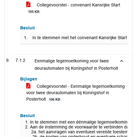
Collegevoorstel - convenant Kansrijke Start
105 KB
Besluit
1. In te stemmen met het convenant Kansrijke Start Noo
7.1.2
Eenmalige tegemoetkoming voor twee
deurautomaten bij Koningshof in Posterholt
Bijlagen
Collegevoorstel - Eenmalige tegemoetkoming
voor twee deurautomaten bij Koningshof in
Posterholt
106 KB
Besluit
In te stemmen met een éénmalige tegemoetkoming van 
Aan de instemming de voorwaarde te verbinden dat de V
2a. het aanvragen van eventueel vereiste toestemmin
2b. de kosten van onderhoud en eventuele schade aa