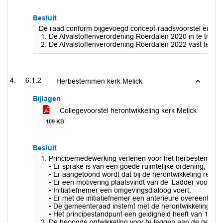
Besluit
De raad conform bijgevoegd concept-raadsvoorstel en –besl
De Afvalstoffenverordening Roerdalen 2020 in te trekk
De Afvalstoffenverordening Roerdalen 2022 vast te stel
6.1.2
Herbestemmen kerk Melick
Bijlagen
Collegevoorstel herontwikkeling kerk Melick
109 KB
Besluit
Principemedewerking verlenen voor het herbestemmen 
• Er sprake is van een goede ruimtelijke ordening;
• Er aangetoond wordt dat bij de herontwikkeling re
• Er een motivering plaatsvindt van de ‘Ladder voor duu
• Initiatiefnemer een omgevingsdialoog voert;
• Er met de initiatiefnemer een anterieure overeenkom
• De gemeenteraad instemt met de herontwikkeling;
• Het principestandpunt een geldigheid heeft van 1 ja
De beoogde ontwikkeling voor te leggen aan de gemeen