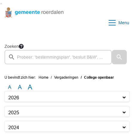
Ga naar de inhoud van deze pagina
Ga naar het zoeken
Ga naar het menu
Menu
Zoeken
U bevindt zich hier:
Home
Vergaderingen
College openbaar
A
A
A
2026
2025
2024