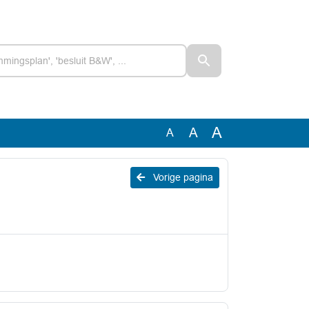
A
A
A
Vorige pagina