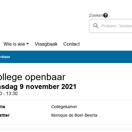
Zoeken
Wie is wie
Vraagbaak
Contact
enbaar
llege openbaar
nsdag 9 november 2021
0 - 13:30
tie
Collegekamer
itter
Monique de Boer-Beerta