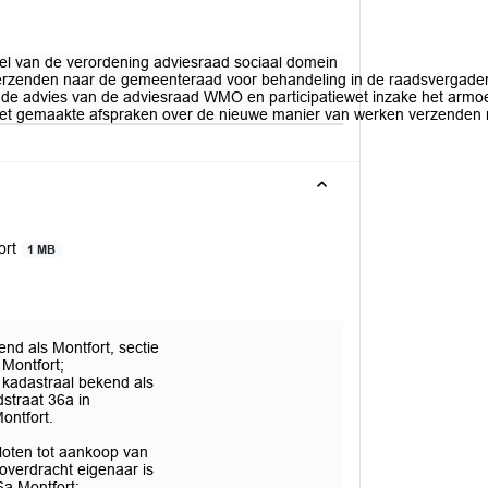
tel van de verordening adviesraad sociaal domein
 verzenden naar de gemeenteraad voor behandeling in de raadsvergad
e advies van de adviesraad WMO en participatiewet inzake het armoede
wet gemaakte afspraken over de nieuwe manier van werken verzenden 
ort
1 MB
nd als Montfort, sectie
 Montfort;
l kadastraal bekend als
straat 36a in
ontfort.
:
sloten tot aankoop van
overdracht eigenaar is
6a Montfort;