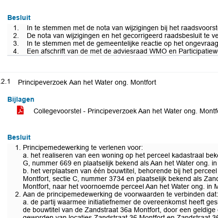
Besluit
1. In te stemmen met de nota van wijzigingen bij het raadsvoors
2. De nota van wijzigingen en het gecorrigeerd raadsbesluit te
3. In te stemmen met de gemeentelijke reactie op het ongevraagd
4. Een afschrift van de met de adviesraad WMO en Participatie
.2.1
Principeverzoek Aan het Water ong. Montfort
Bijlagen
Collegevoorstel - Principeverzoek Aan het Water ong. Montf
Besluit
Principemedewerking te verlenen voor:
a. het realiseren van een woning op het perceel kadastraal beke
G, nummer 669 en plaatselijk bekend als Aan het Water ong. in
b. het verplaatsen van één bouwtitel, behorende bij het percee
Montfort, sectie C, nummer 3734 en plaatselijk bekend als Zand
Montfort, naar het voornoemde perceel Aan het Water ong. in M
Aan de principemedewerking de voorwaarden te verbinden dat
a. de partij waarmee initiatiefnemer de overeenkomst heeft ge
de bouwtitel van de Zandstraat 36a Montfort, door een geldige 
geworden van locaties Zandstraat 36 Montfort en Zandstraat 3