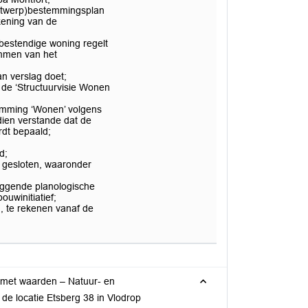
(ontwerp)bestemmingsplan
kening van de
bestendige woning regelt
emmen van het
an verslag doet;
 de ‘Structuurvisie Wonen
temming ‘Wonen’ volgens
ien verstande dat de
rdt bepaald;
d;
t gesloten, waaronder
liggende planologische
ouwinitiatief;
en, te rekenen vanaf de
h met waarden – Natuur- en
e locatie Etsberg 38 in Vlodrop