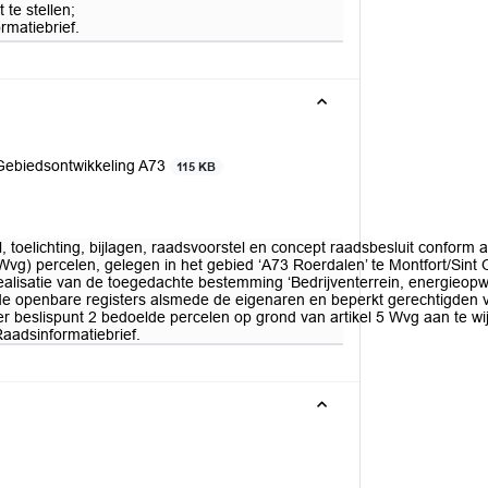
te stellen;
matiebrief.
Gebiedsontwikkeling A73
115 KB
 toelichting, bijlagen, raadsvoorstel en concept raadsbesluit conform a
Wvg) percelen, gelegen in het gebied ‘A73 Roerdalen’ te Montfort/Sin
realisatie van de toegedachte bestemming ‘Bedrijventerrein, energie
in de openbare registers alsmede de eigenaren en beperkt gerechtigden v
 beslispunt 2 bedoelde percelen op grond van artikel 5 Wvg aan te wij
aadsinformatiebrief.