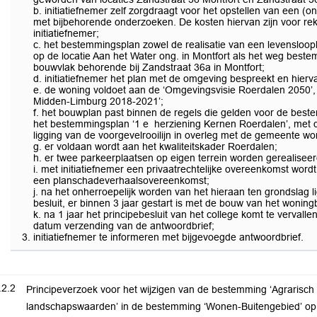
b. initiatiefnemer zelf zorgdraagt voor het opstellen van een 
met bijbehorende onderzoeken. De kosten hiervan zijn voor re
initiatiefnemer;
c. het bestemmingsplan zowel de realisatie van een levensloop
op de locatie Aan het Water ong. in Montfort als het weg best
bouwvlak behorende bij Zandstraat 36a in Montfort;
d. initiatiefnemer het plan met de omgeving bespreekt en hierv
e. de woning voldoet aan de ‘Omgevingsvisie Roerdalen 2050’,
Midden-Limburg 2018-2021’;
f. het bouwplan past binnen de regels die gelden voor de bes
het bestemmingsplan ‘1 e herziening Kernen Roerdalen’, met d
ligging van de voorgevelrooilijn in overleg met de gemeente wo
g. er voldaan wordt aan het kwaliteitskader Roerdalen;
h. er twee parkeerplaatsen op eigen terrein worden gerealiseer
i. met initiatiefnemer een privaatrechtelijke overeenkomst word
een planschadeverhaalsovereenkomst;
j. na het onherroepelijk worden van het hieraan ten grondslag 
besluit, er binnen 3 jaar gestart is met de bouw van het woningb
k. na 1 jaar het principebesluit van het college komt te vervall
datum verzending van de antwoordbrief;
initiatiefnemer te informeren met bijgevoegde antwoordbrief.
.2.2
Principeverzoek voor het wijzigen van de bestemming ‘Agrarisc
landschapswaarden’ in de bestemming ‘Wonen-Buitengebied’ op d