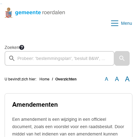
Ga naar de inhoud van deze pagina
Ga naar het zoeken
Ga naar het menu
Menu
Zoeken
A
A
A
U bevindt zich hier:
Home
Overzichten
Amendementen
Een amendement is een wijziging in een officieel
document, zoals een voorstel voor een raadsbesluit. Door
middel van het indienen van een amendement kunnen