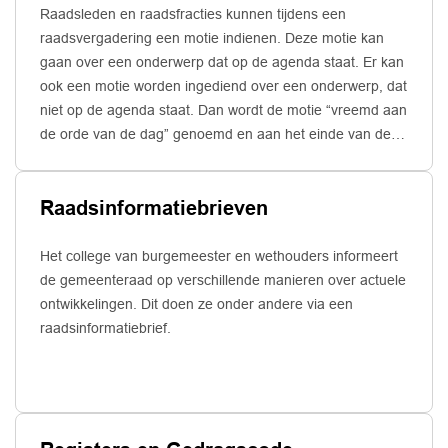
Raadsleden en raadsfracties kunnen tijdens een
raadsvergadering een motie indienen. Deze motie kan
gaan over een onderwerp dat op de agenda staat. Er kan
ook een motie worden ingediend over een onderwerp, dat
niet op de agenda staat. Dan wordt de motie “vreemd aan
de orde van de dag” genoemd en aan het einde van de
vergadering behandeld. Over een ingediende motie wordt
door de raad gediscussieerd en vervolgens gestemd. Als
Raadsinformatiebrieven
de raad een motie aanneemt, spreekt hij daarmee een
gevoel uit of geeft het college opdracht om iets te doen.
Het college is niet verplicht een door de raad
Het college van burgemeester en wethouders informeert
aangenomen motie uit te voeren. Een motie is niet
de gemeenteraad op verschillende manieren over actuele
juridisch bindend. Als het college een motie niet uitvoert,
ontwikkelingen. Dit doen ze onder andere via een
kan dat wel politieke gevolgen hebben.
raadsinformatiebrief.