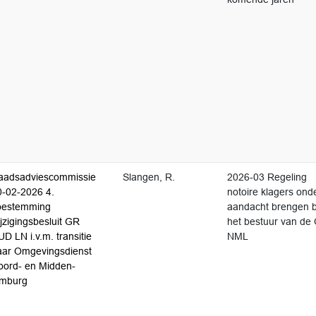
aadsadviescommissie
Slangen, R.
2026-03 Regeling
0-02-2026 4.
notoire klagers ond
oestemming
aandacht brengen b
jzigingsbesluit GR
het bestuur van de
D LN i.v.m. transitie
NML
aar Omgevingsdienst
oord- en Midden-
imburg