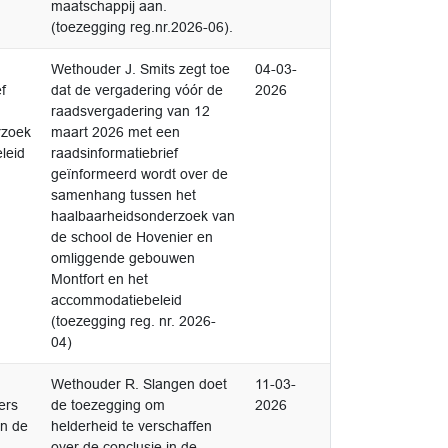
maatschappij aan.
(toezegging reg.nr.2026-06).
Afgedaan
Wethouder J. Smits zegt toe
04-03-
1
f
dat de vergadering vóór de
2026
raadsvergadering van 12
rzoek
maart 2026 met een
leid
raadsinformatiebrief
geïnformeerd wordt over de
samenhang tussen het
haalbaarheidsonderzoek van
de school de Hovenier en
omliggende gebouwen
Montfort en het
accommodatiebeleid
(toezegging reg. nr. 2026-
04)
Afgedaan
Wethouder R. Slangen doet
11-03-
2
ers
de toezegging om
2026
in de
helderheid te verschaffen
over de conclusie in de