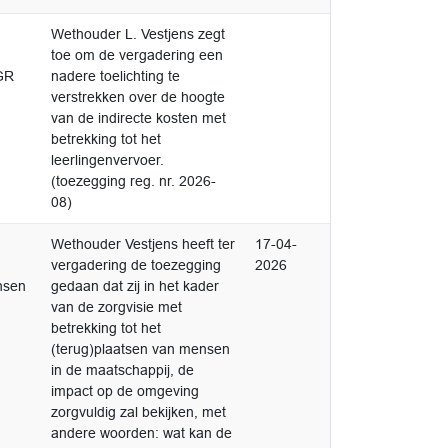
Afgedaan
Wethouder L. Vestjens zegt
0
toe om de vergadering een
(GR
nadere toelichting te
verstrekken over de hoogte
van de indirecte kosten met
betrekking tot het
leerlingenvervoer.
(toezegging reg. nr. 2026-
08)
Afgedaan
Wethouder Vestjens heeft ter
17-04-
1
vergadering de toezegging
2026
nsen
gedaan dat zij in het kader
van de zorgvisie met
betrekking tot het
(terug)plaatsen van mensen
in de maatschappij, de
impact op de omgeving
zorgvuldig zal bekijken, met
andere woorden: wat kan de