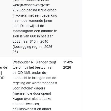
welzijn-wonen-zorgvisie
2026 op pagina 8 ‘De groep
inwoners met een beperking
neemt de komende jaren
toe’. Dit terwijl uit de
staafdiagram een afname te
zien is van 660 in het jaar
2022 naar 610 in 2040
(toezegging reg. nr. 2026-
05).
Afgedaan
Wethouder R. Slangen zegt
11-03-
1
er de
toe om bij het bestuur van
2026
ij
de OD NML onder de
 OD
aandacht te brengen om de
regeling die wordt toegepast
voor ‘notoire’ klagers
(mensen die doorlopend
klagen over niet ter zake
doende kwesties,
geluidsoverlast en ander