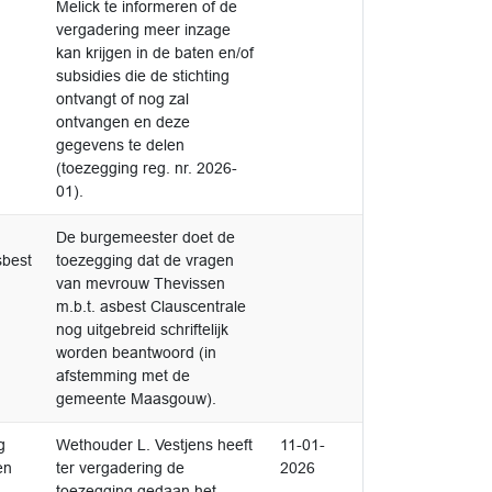
Melick te informeren of de
vergadering meer inzage
kan krijgen in de baten en/of
subsidies die de stichting
ontvangt of nog zal
ontvangen en deze
gegevens te delen
(toezegging reg. nr. 2026-
01).
Afgedaan
De burgemeester doet de
1
sbest
toezegging dat de vragen
van mevrouw Thevissen
m.b.t. asbest Clauscentrale
nog uitgebreid schriftelijk
worden beantwoord (in
afstemming met de
gemeente Maasgouw).
Afgedaan
g
Wethouder L. Vestjens heeft
11-01-
1
en
ter vergadering de
2026
toezegging gedaan het