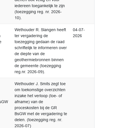
iedereen toegankelijk te zijn
(toezegging reg. nr. 2026-
10).
Niet afgedaan
Wethouder R. Slangen heeft
04-07-
n
ter vergadering de
2026
e
toezegging gedaan de raad
schriftelijk te informeren over
de diepte van de
geothermiebronnen binnen
de gemeente (toezegging
reg.nr. 2026-09).
Niet afgedaan
Wethouder J. Smits zegt toe
om toekomstige overzichten
inzake het verloop (toe- of
BsGW
afname) van de
proceskosten bij de GR
BsGW met de vergadering te
delen. (toezegging reg. nr.
2026-07)