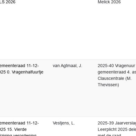
LS 2026
Melick 2026
emeenteraad 11-12-
van Agtmaal, J.
2025-40 Vragenuur
25 0. Vragenhalfuurtje
gemeenteraad 4. a
Clauscentrale (M.
Thevissen)
emeenteraad 11-12-
Vestjens, L.
2025-39 Jaarversla
025 15. Vierde
Leerplicht 2025 del
jziging verordening
met de raad