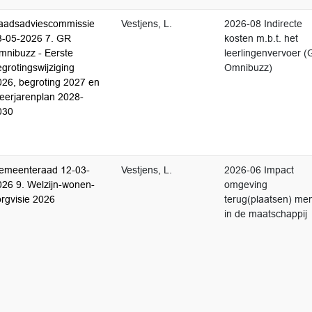
aadsadviescommissie
Vestjens, L.
2026-08 Indirecte
3-05-2026 7. GR
kosten m.b.t. het
mnibuzz - Eerste
leerlingenvervoer 
grotingswijziging
Omnibuzz)
026, begroting 2027 en
eerjarenplan 2028-
030
emeenteraad 12-03-
Vestjens, L.
2026-06 Impact
026 9. Welzijn-wonen-
omgeving
orgvisie 2026
terug(plaatsen) me
in de maatschappij