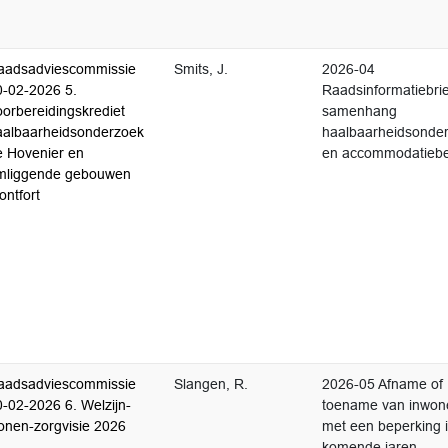
aadsadviescommissie
Smits, J.
2026-04
0-02-2026 5.
Raadsinformatiebrie
oorbereidingskrediet
samenhang
aalbaarheidsonderzoek
haalbaarheidsonde
e Hovenier en
en accommodatiebe
mliggende gebouwen
ontfort
aadsadviescommissie
Slangen, R.
2026-05 Afname of
0-02-2026 6. Welzijn-
toename van inwon
onen-zorgvisie 2026
met een beperking 
komende jaren