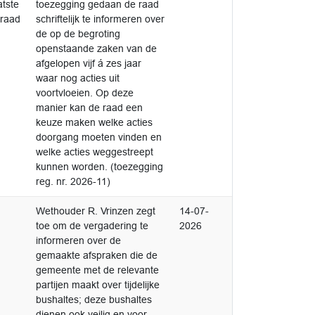
atste
toezegging gedaan de raad
 raad
schriftelijk te informeren over
de op de begroting
openstaande zaken van de
afgelopen vijf á zes jaar
waar nog acties uit
voortvloeien. Op deze
manier kan de raad een
keuze maken welke acties
doorgang moeten vinden en
welke acties weggestreept
kunnen worden. (toezegging
reg. nr. 2026-11)
Niet afgedaan
Wethouder R. Vrinzen zegt
14-07-
toe om de vergadering te
2026
informeren over de
gemaakte afspraken die de
gemeente met de relevante
partijen maakt over tijdelijke
bushaltes; deze bushaltes
dienen ook veilig en voor