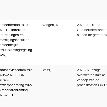
emeenteraad 04-06-
Slangen, R.
2026-09 Diepte
026 12. Intrekken
Geothermiebronne
erordeningen en
binnen de gemeent
kostigingsbesluiten
emeentelijke
erduurzamingregeling
GVR)
aadsadviescommissie
Smits, J.
2026-07 Inzage
3-05-2026 6. GR
overzichten inzake
sGW -
verloop van de
ntwerpbegroting 2027
proceskosten GR 
n meerjarenraming
028-2031