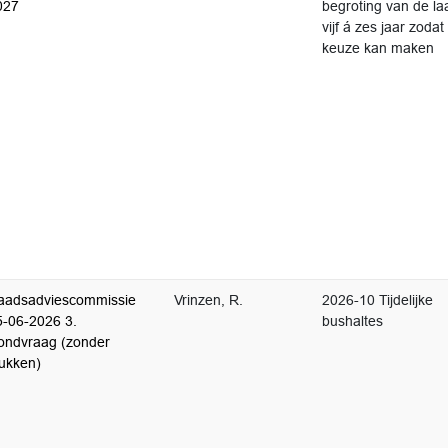
027
begroting van de la
vijf á zes jaar zodat
keuze kan maken
aadsadviescommissie
Vrinzen, R.
2026-10 Tijdelijke
5-06-2026 3.
bushaltes
ondvraag (zonder
tukken)