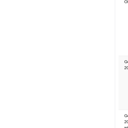
O
G
20
G
2
wi