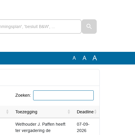
A
A
A
Zoeken:
Toezegging
Deadline
Afgedaan
D
Niet afgedaan
Wethouder J. Paffen heeft
07-09-
ter vergadering de
2026