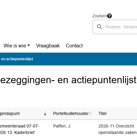
Zoeken
Wie is wie
Vraagbaak
Contact
en actiepuntenlijst
ezeggingen- en actiepuntenlijst
gendapunt
Portefeuillehouder
Titel
emeenteraad 07-07-
Paffen, J.
2026-11 Overzicht
026 13. Kaderbrief
openstaande zaken