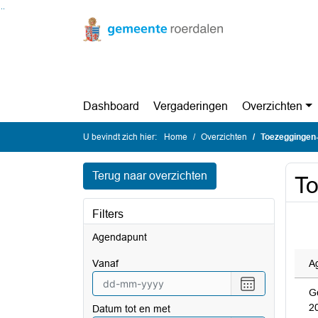
Ga naar de inhoud van deze pagina
Ga naar het zoeken
Ga naar het menu
Dashboard
Vergaderingen
Overzichten
U bevindt zich hier:
Home
Overzichten
Toezeggingen- 
Terug naar overzichten
To
Filters
Agendapunt
vanaf
A
Selecteer
G
een
2
Datum tot en met
datum