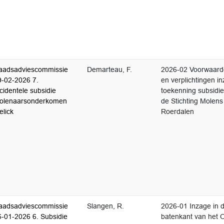
aadsadviescommissie
Demarteau, F.
2026-02 Voorwaar
9-02-2026 7.
en verplichtingen i
cidentele subsidie
toekenning subsidi
olenaarsonderkomen
de Stichting Molens
elick
Roerdalen
aadsadviescommissie
Slangen, R.
2026-01 Inzage in 
6-01-2026 6. Subsidie
batenkant van het 