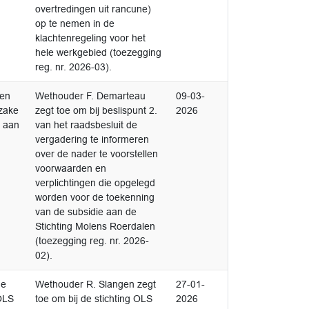
overtredingen uit rancune)
op te nemen in de
klachtenregeling voor het
hele werkgebied (toezegging
reg. nr. 2026-03).
Afgedaan
den
Wethouder F. Demarteau
09-03-
0
nzake
zegt toe om bij beslispunt 2.
2026
e aan
van het raadsbesluit de
vergadering te informeren
over de nader te voorstellen
voorwaarden en
verplichtingen die opgelegd
worden voor de toekenning
van de subsidie aan de
Stichting Molens Roerdalen
(toezegging reg. nr. 2026-
02).
Afgedaan
de
Wethouder R. Slangen zegt
27-01-
1
OLS
toe om bij de stichting OLS
2026