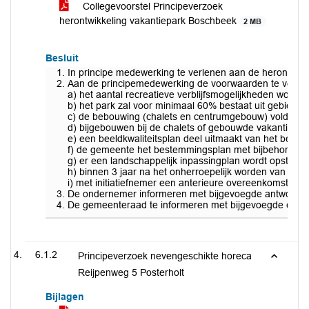
Collegevoorstel Principeverzoek
herontwikkeling vakantiepark Boschbeek
2 MB
Besluit
In principe medewerking te verlenen aan de herontwik
Aan de principemedewerking de voorwaarden te verbin
a) het aantal recreatieve verblijfsmogelijkheden word
b) het park zal voor minimaal 60% bestaat uit gebiedse
c) de bebouwing (chalets en centrumgebouw) voldoen 
d) bijgebouwen bij de chalets of gebouwde vakantiehuisj
e) een beeldkwaliteitsplan deel uitmaakt van het best
f) de gemeente het bestemmingsplan met bijbehorende o
g) er een landschappelijk inpassingplan wordt opstelt w
h) binnen 3 jaar na het onherroepelijk worden van het
i) met initiatiefnemer een anterieure overeenkomst wo
De ondernemer informeren met bijgevoegde antwoordbr
De gemeenteraad te informeren met bijgevoegde concep
6.1.2
Principeverzoek nevengeschikte horeca
Reijpenweg 5 Posterholt
Bijlagen