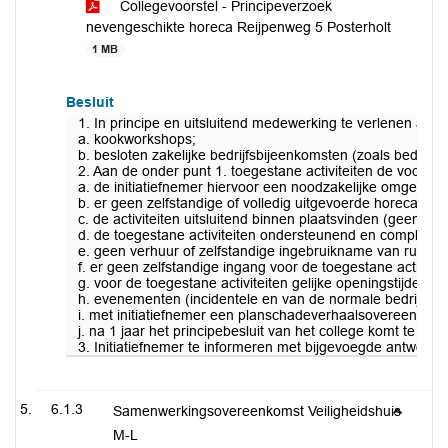
Collegevoorstel - Principeverzoek
nevengeschikte horeca Reijpenweg 5 Posterholt
1 MB
Besluit
1. In principe en uitsluitend medewerking te verlenen aan 
a. kookworkshops;
b. besloten zakelijke bedrijfsbijeenkomsten (zoals bedrijfs
2. Aan de onder punt 1. toegestane activiteiten de voorwa
a. de initiatiefnemer hiervoor een noodzakelijke omgeving
b. er geen zelfstandige of volledig uitgevoerde horecafunct
c. de activiteiten uitsluitend binnen plaatsvinden (geen terr
d. de toegestane activiteiten ondersteunend en complement
e. geen verhuur of zelfstandige ingebruikname van ruimtes 
f. er geen zelfstandige ingang voor de toegestane activiteit
g. voor de toegestane activiteiten gelijke openingstijden ge
h. evenementen (incidentele en van de normale bedrijfsvo
i. met initiatiefnemer een planschadeverhaalsovereenkoms
j. na 1 jaar het principebesluit van het college komt te v
3. Initiatiefnemer te informeren met bijgevoegde antwoordb
6.1.3
Samenwerkingsovereenkomst Veiligheidshuis
M-L