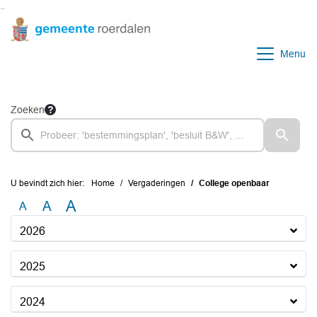
Ga naar de inhoud van deze pagina
Ga naar het zoeken
Ga naar het menu
Menu
Zoeken
U bevindt zich hier:
Home
Vergaderingen
College openbaar
A
A
A
2026
2025
2024