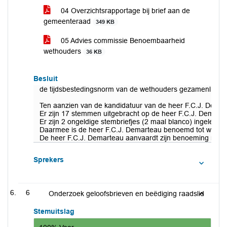
04 Overzichtsrapportage bij brief aan de
gemeenteraad
349 KB
05 Advies commissie Benoembaarheid
wethouders
36 KB
Besluit
de tijdsbestedingsnorm van de wethouders gezamenlijk te b
Ten aanzien van de kandidatuur van de heer F.C.J. Demarte
Er zijn 17 stemmen uitgebracht op de heer F.C.J. Demarte
Er zijn 2 ongeldige stembriefjes (2 maal blanco) ingeleverd
Daarmee is de heer F.C.J. Demarteau benoemd tot wethou
De heer F.C.J. Demarteau aanvaardt zijn benoeming met h
Sprekers
6
Onderzoek geloofsbrieven en beëdiging raadslid
Stemuitslag