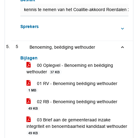
kennis te nemen van het Coalitie-akkoord Roerdalen 2024
Sprekers
5
Benoeming, beëdiging wethouder
Bijlagen
00 Oplegvel - Benoeming en beëdiging
wethouder
37 KB
01 RV - Benoeming beëdiging wethouder
1 MB
02 RB - Benoeming beëdiging wethouder
49 KB
03 Brief aan de gemeenteraad inzake
integriteit en benoembaarheid kandidaat wethouder
49 KB