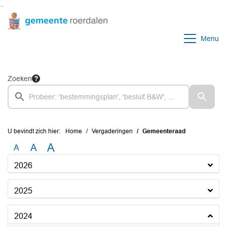
Ga naar de inhoud van deze pagina
Ga naar het zoeken
Ga naar het menu
Menu
Zoeken
U bevindt zich hier:
Home
Vergaderingen
Gemeenteraad
A
A
A
2026
2025
2024