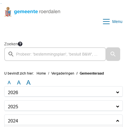
Ga naar de inhoud van deze pagina
Ga naar het zoeken
Ga naar het menu
Menu
Zoeken
U bevindt zich hier:
Home
Vergaderingen
Gemeenteraad
A
A
A
2026
2025
2024