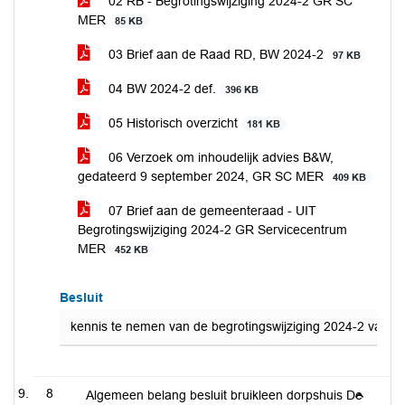
02 RB - Begrotingswijziging 2024-2 GR SC
MER
85 KB
03 Brief aan de Raad RD, BW 2024-2
97 KB
04 BW 2024-2 def.
396 KB
05 Historisch overzicht
181 KB
06 Verzoek om inhoudelijk advies B&W,
gedateerd 9 september 2024, GR SC MER
409 KB
07 Brief aan de gemeenteraad - UIT
Begrotingswijziging 2024-2 GR Servicecentrum
MER
452 KB
Besluit
kennis te nemen van de begrotingswijziging 2024-2 van 
8
Algemeen belang besluit bruikleen dorpshuis De