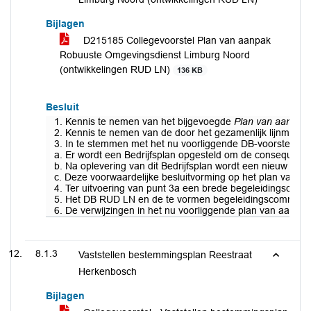
Bijlagen
D215185 Collegevoorstel Plan van aanpak
Robuuste Omgevingsdienst Limburg Noord
(ontwikkelingen RUD LN)
136 KB
Besluit
1. Kennis te nemen van het bijgevoegde
Plan van aanpak 
2. Kennis te nemen van de door het gezamenlijk lijnmana
3. In te stemmen met het nu voorliggende DB-voorstel on
a. Er wordt een Bedrijfsplan opgesteld om de consequentie
b. Na oplevering van dit Bedrijfsplan wordt een nieuw go
c. Deze voorwaardelijke besluitvorming op het plan van a
4. Ter uitvoering van punt 3a een brede begeleidingscommi
5. Het DB RUD LN en de te vormen begeleidingscommissie/
6. De verwijzingen in het nu voorliggende plan van aanpak 
8.1.3
Vaststellen bestemmingsplan Reestraat
Herkenbosch
Bijlagen