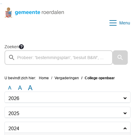
Ga naar de inhoud van deze pagina
Ga naar het zoeken
Ga naar het menu
Menu
Zoeken
U bevindt zich hier:
Home
Vergaderingen
College openbaar
A
A
A
2026
2025
2024