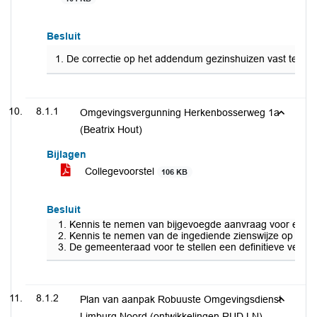
Besluit
1. De correctie op het addendum gezinshuizen vast te ste
8.1.1
Omgevingsvergunning Herkenbosserweg 1a
(Beatrix Hout)
Bijlagen
Collegevoorstel
106 KB
Besluit
Kennis te nemen van bijgevoegde aanvraag voor een o
Kennis te nemen van de ingediende zienswijze op het o
De gemeenteraad voor te stellen een definitieve verkl
8.1.2
Plan van aanpak Robuuste Omgevingsdienst
Limburg Noord (ontwikkelingen RUD LN)