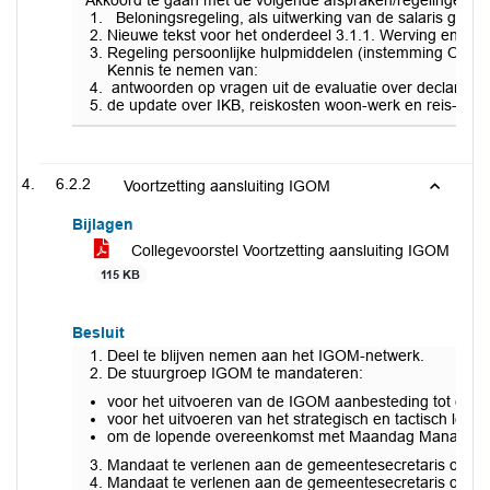
Akkoord te gaan met de volgende afspraken/regelingen:
Beloningsregeling, als uitwerking van de salaris ger
Nieuwe tekst voor het onderdeel 3.1.1. Werving en Sel
Regeling persoonlijke hulpmiddelen (instemming OR) de 
Kennis te nemen van:
antwoorden op vragen uit de evaluatie over declarati
de update over IKB, reiskosten woon-werk en reis- en v
6.2.2
Voortzetting aansluiting IGOM
Bijlagen
Collegevoorstel Voortzetting aansluiting IGOM
115 KB
Besluit
Deel te blijven nemen aan het IGOM-netwerk.
De stuurgroep IGOM te mandateren:
voor het uitvoeren van de IGOM aanbesteding tot en me
voor het uitvoeren van het strategisch en tactisch l
om de lopende overeenkomst met Maandag Managed Servi
Mandaat te verlenen aan de gemeentesecretaris om al
Mandaat te verlenen aan de gemeentesecretaris om de