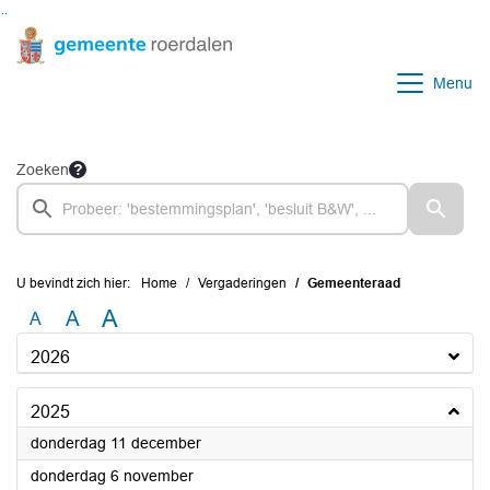
Ga naar de inhoud van deze pagina
Ga naar het zoeken
Ga naar het menu
Menu
Zoeken
U bevindt zich hier:
Home
Vergaderingen
Gemeenteraad
A
A
A
2026
2025
2025
donderdag 11 december
2025
donderdag 6 november