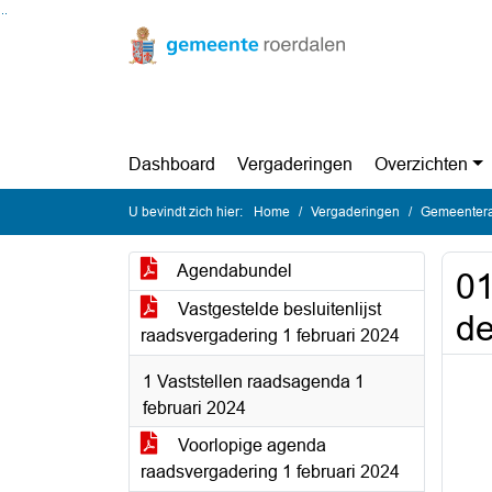
Ga naar de inhoud van deze pagina
Ga naar het zoeken
Ga naar het menu
Dashboard
Vergaderingen
Overzichten
U bevindt zich hier:
Home
Vergaderingen
Gemeentera
Agendabundel
01
Vastgestelde besluitenlijst
d
raadsvergadering 1 februari 2024
1 Vaststellen raadsagenda 1
februari 2024
Voorlopige agenda
raadsvergadering 1 februari 2024