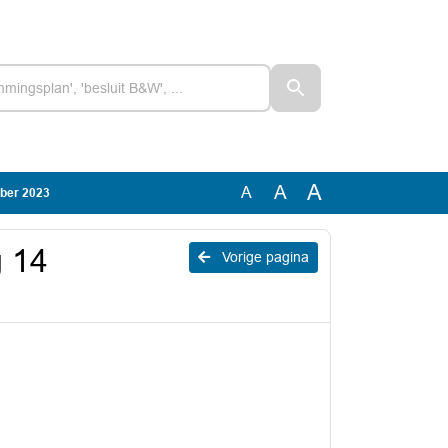
A
A
A
mber 2023
g 14
Vorige pagina