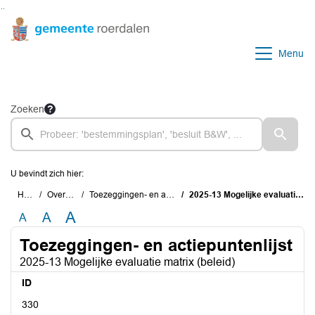
Ga naar de inhoud van deze pagina
Ga naar het zoeken
Ga naar het menu
Menu
Zoeken
U bevindt zich hier:
Home
Overzichten
Toezeggingen- en actiepuntenlijst
2025-13 Mogelijke evaluatie matrix (beleid)
A
A
A
Toezeggingen- en actiepuntenlijst
2025-13 Mogelijke evaluatie matrix (beleid)
ID
330