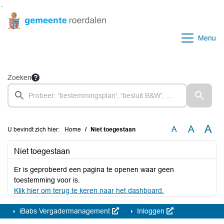
Ga naar de inhoud van deze pagina
Ga naar het zoeken
Ga naar het menu
Menu
Zoeken
A
A
A
U bevindt zich hier:
Home
Niet toegestaan
Niet toegestaan
Er is geprobeerd een pagina te openen waar geen
toestemming voor is.
Klik hier om terug te keren naar het dashboard.
iBabs Vergadermanagement
Inloggen