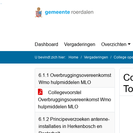
Ga naar de inhoud van deze pagina
Ga naar het zoeken
Ga naar het menu
Dashboard
Vergaderingen
Overzichten
U bevindt zich hier:
Home
Vergaderingen
College ope
Co
6.1.1 Overbruggingsovereenkomst
Wmo hulpmiddelen MLO
To
Collegevoorstel
Overbruggingsovereenkomst Wmo
hulpmiddelen MLO
6.1.2 Principeverzoeken antenne-
installaties in Herkenbosch en