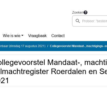
Zoeken
Wie is wie
Vraagbaak
Contact
enbaar (dinsdag 17 augustus 2021)
Collegevoorstel Mandaat-, machtigings- en volmachtregister Roe
llegevoorstel Mandaat-, machti
lmachtregister Roerdalen en 
021