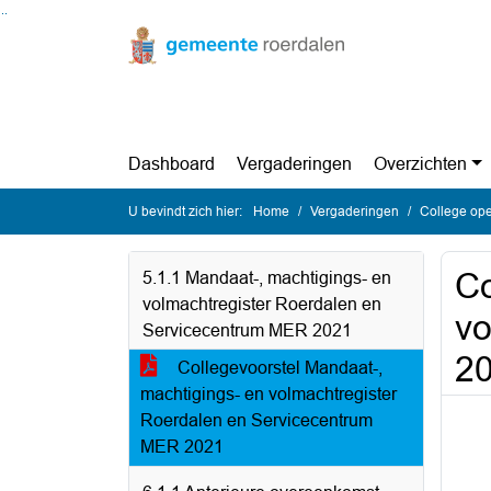
Ga naar de inhoud van deze pagina
Ga naar het zoeken
Ga naar het menu
Dashboard
Vergaderingen
Overzichten
U bevindt zich hier:
Home
Vergaderingen
College op
Co
5.1.1 Mandaat-, machtigings- en
volmachtregister Roerdalen en
vo
Servicecentrum MER 2021
2
Collegevoorstel Mandaat-,
machtigings- en volmachtregister
Roerdalen en Servicecentrum
MER 2021