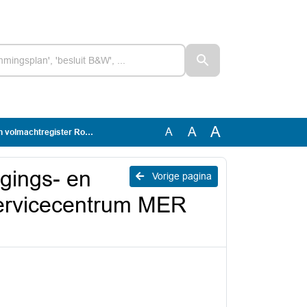
A
A
A
rdalen en Servicecentrum MER 2021
gings- en
Vorige pagina
Servicecentrum MER