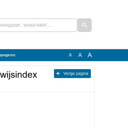
A
A
A
cojongeren
wijsindex
Vorige pagina