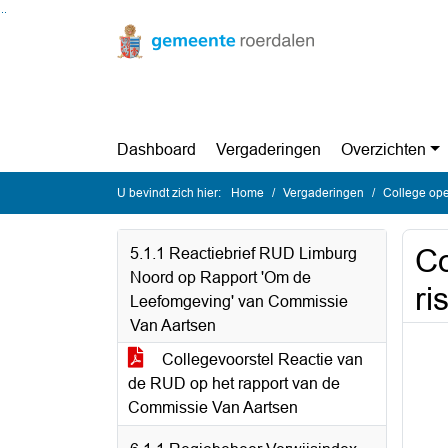
Ga naar de inhoud van deze pagina
Ga naar het zoeken
Ga naar het menu
Dashboard
Vergaderingen
Overzichten
U bevindt zich hier:
Home
Vergaderingen
College ope
Co
5.1.1 Reactiebrief RUD Limburg
Noord op Rapport 'Om de
ri
Leefomgeving' van Commissie
Van Aartsen
Collegevoorstel Reactie van
de RUD op het rapport van de
Commissie Van Aartsen