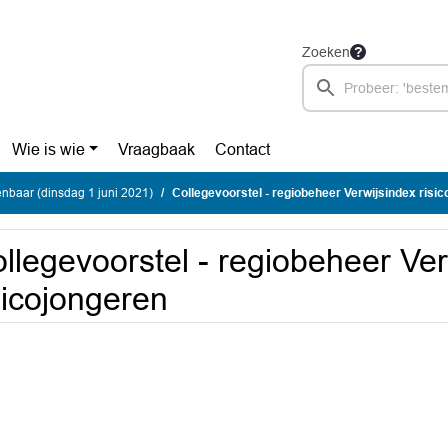
Zoeken
Wie is wie
Vraagbaak
Contact
nbaar (dinsdag 1 juni 2021)
Collegevoorstel - regiobeheer Verwijsindex risi
llegevoorstel - regiobeheer Ver
sicojongeren