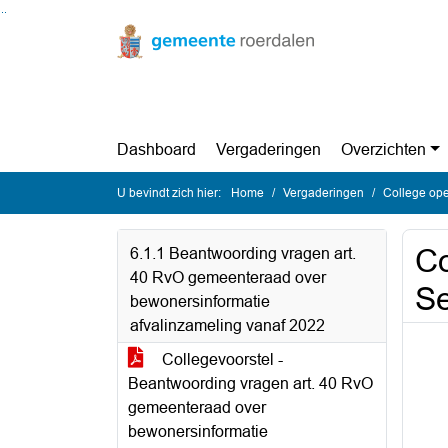
Ga naar de inhoud van deze pagina
Ga naar het zoeken
Ga naar het menu
Dashboard
Vergaderingen
Overzichten
U bevindt zich hier:
Home
Vergaderingen
College ope
Co
6.1.1 Beantwoording vragen art.
40 RvO gemeenteraad over
S
bewonersinformatie
afvalinzameling vanaf 2022
Collegevoorstel -
Beantwoording vragen art. 40 RvO
gemeenteraad over
bewonersinformatie