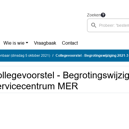
Zoeken
Wie is wie
Vraagbaak
Contact
nbaar (dinsdag 5 oktober 2021)
Collegevoorstel - Begrotingswijziging 2021
llegevoorstel - Begrotingswijzi
ervicecentrum MER