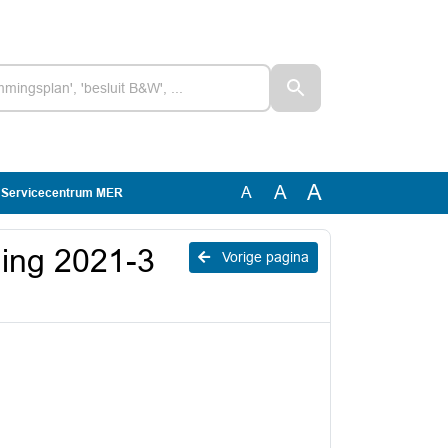
A
A
A
-3 Servicecentrum MER
ging 2021-3
Vorige pagina