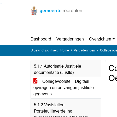
Ga naar de inhoud van deze pagina
Ga naar het zoeken
Ga naar het menu
Dashboard
Vergaderingen
Overzichten
U bevindt zich hier:
Home
Vergaderingen
College op
Co
5.1.1 Autorisatie Justitiële
documentatie (JustId)
Oe
Collegevoorstel - Digitaal
opvragen en ontvangen justitiele
gegevens
5.1.2 Vaststellen
Portefeuilleverdeling