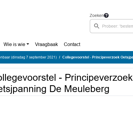
Zoeken
Wie is wie
Vraagbaak
Contact
enbaar (dinsdag 7 september 2021)
Collegevoorstel - Principeverzoek Oetsj
llegevoorstel - Principeverzoek
tsjpanning De Meuleberg