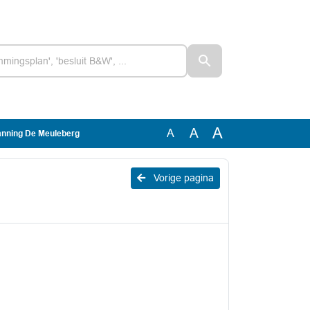
A
A
A
panning De Meuleberg
Vorige pagina