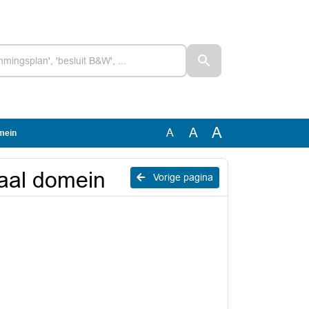
A
A
A
omein
iaal domein
Vorige pagina