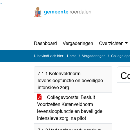
Ga naar de inhoud van deze pagina
Ga naar het zoeken
Ga naar het menu
Dashboard
Vergaderingen
Overzichten
U bevindt zich hier:
Home
Vergaderingen
College op
Co
7.1.1 Ketenveldnorm
levensloopfunctie en beveiligde
intensieve zorg
Collegevoorstel Besluit
Voortzetten Ketenveldnorm
levensloopfunctie en beveiligde
intensieve zorg, na pilot