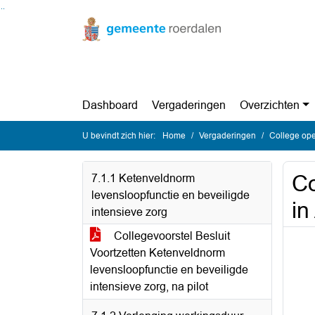
Ga naar de inhoud van deze pagina
Ga naar het zoeken
Ga naar het menu
Dashboard
Vergaderingen
Overzichten
U bevindt zich hier:
Home
Vergaderingen
College op
Co
7.1.1 Ketenveldnorm
levensloopfunctie en beveiligde
in
intensieve zorg
Collegevoorstel Besluit
Voortzetten Ketenveldnorm
levensloopfunctie en beveiligde
intensieve zorg, na pilot